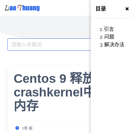
×
目录
Skip
to
引言
content
问题
Search
解决办法
for:
Centos 9 释放
crashkernel中的
内存
2年 前
1 分钟