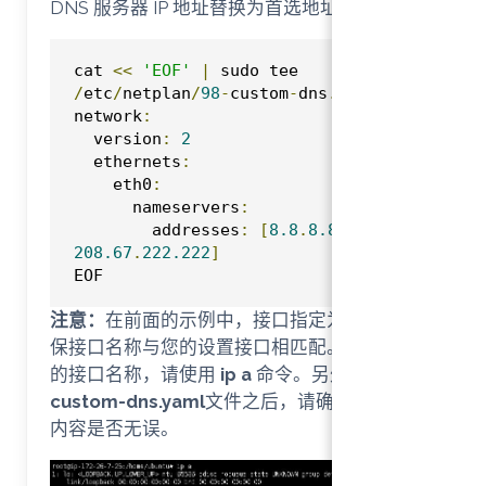
DNS 服务器 IP 地址替换为首选地址：
点击复制
cat 
<<
'EOF'
|
 sudo tee 
/
etc
/
netplan
/
98
-
custom
-
dns
.
yaml

network
:
←
  version
:
2
Index
  ethernets
:
    eth0
:
      nameservers
:
        addresses
:
[
8.8
.
8.8
,
208.67
.
222.222
]
EOF
注意：
在前面的示例中，接口指定为
eth0
。确
保接口名称与您的设置接口相匹配。要查看您
的接口名称，请使用
ip a
命令。另外在创建
99-
custom-dns.yaml
文件之后，请确认一下文件
内容是否无误。