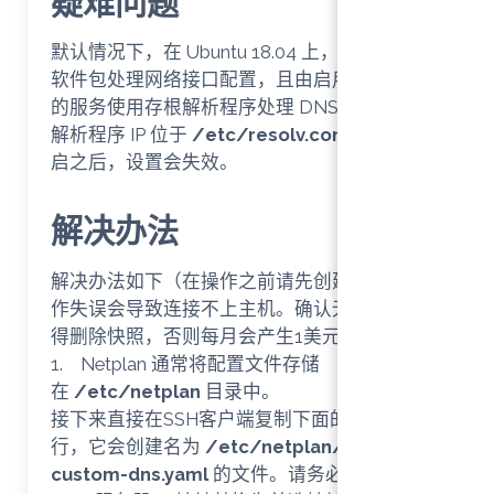
疑难问题
默认情况下，在 Ubuntu 18.04 上，由 netplan.io
软件包处理网络接口配置，且由启用系统解析
的服务使用存根解析程序处理 DNS 查询。存根
解析程序 IP 位于
/etc/resolv.conf
。但是重
启之后，设置会失效。
解决办法
解决办法如下（在操作之前请先创建快照，操
作失误会导致连接不上主机。确认无误后请记
得删除快照，否则每月会产生1美元的费用）：
1. Netplan 通常将配置文件存储
在
/etc/netplan
目录中。
接下来直接在SSH客户端复制下面的代码并运
行，它会创建名为
/etc/netplan/99-
custom-dns.yaml
的文件。请务必将占位符