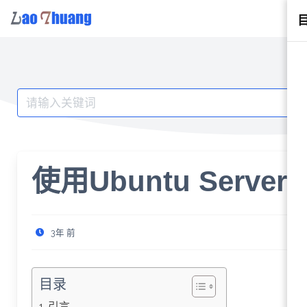
Skip
to
content
Search
for:
使用Ubuntu Server
3年 前
目录
引言