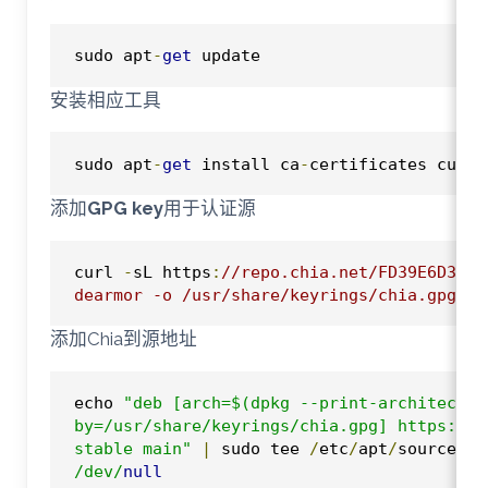
sudo apt
-
get
 update
安装相应工具
sudo apt
-
get
 install ca
-
certificates curl 
添加
GPG key
用于认证源
curl 
-
sL https
:
//repo.chia.net/FD39E6D3.pu
dearmor -o /usr/share/keyrings/chia.gpg
添加Chia到源地址
echo 
"deb [arch=$(dpkg --print-architectur
by=/usr/share/keyrings/chia.gpg] https://r
stable main"
|
 sudo tee 
/
etc
/
apt
/
sources
.
l
/dev/
null