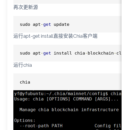
再次更新源
sudo apt
-
get
 update
运行apt-get install直接安装Chia客户端
sudo apt
-
get
 install chia
-
blockchain
-
cli
运行chia
chia